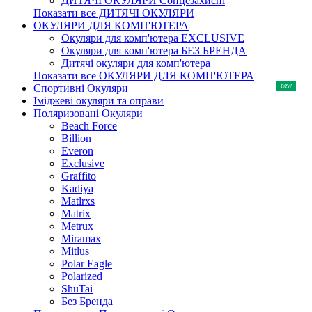
ДИТЯЧІ ОКУЛЯРИ Сонцезахисні
Показати все ДИТЯЧІ ОКУЛЯРИ
ОКУЛЯРИ ДЛЯ КОМП'ЮТЕРА
Окуляри для комп'ютера EXCLUSIVE
Окуляри для комп'ютера БЕЗ БРЕНДА
Дитячі окуляри для комп'ютера
Показати все ОКУЛЯРИ ДЛЯ КОМП'ЮТЕРА
Спортивні Окуляри
Іміджеві окуляри та оправи
Поляризовані Окуляри
Beach Force
Billion
Everon
Exclusive
Graffito
Kadiya
Matlrxs
Matrix
Metrux
Miramax
Mitlus
Polar Eagle
Polarized
ShuTai
Без Бренда