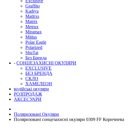
Exclusive
Graffito
Kadiya
Matlrxs
Matrix
Metrux
Miramax
Mitlus
Polar Eagle
Polarized
ShuTai
Без Бренда
-
СОНЦЕЗАХИСНІ ОКУЛЯРИ
EXCLUSIVE
БЕЗ БРЕНДА
СКЛО
ХАМЕЛЕОН
водійські окуляри
РОЗПРОДАЖ
АКСЕСУАРИ
Поляризовані Окуляри
Поляризовані сонцезахисні окуляри 0309 FF Коричнева