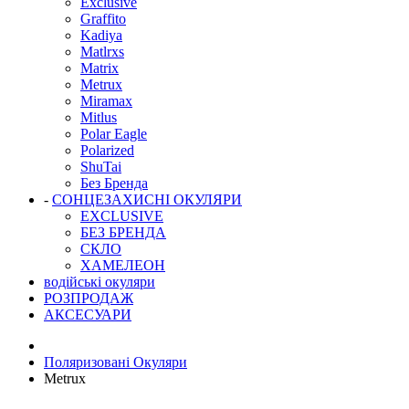
Exclusive
Graffito
Kadiya
Matlrxs
Matrix
Metrux
Miramax
Mitlus
Polar Eagle
Polarized
ShuTai
Без Бренда
-
СОНЦЕЗАХИСНІ ОКУЛЯРИ
EXCLUSIVE
БЕЗ БРЕНДА
СКЛО
ХАМЕЛЕОН
водійські окуляри
РОЗПРОДАЖ
АКСЕСУАРИ
Поляризовані Окуляри
Metrux