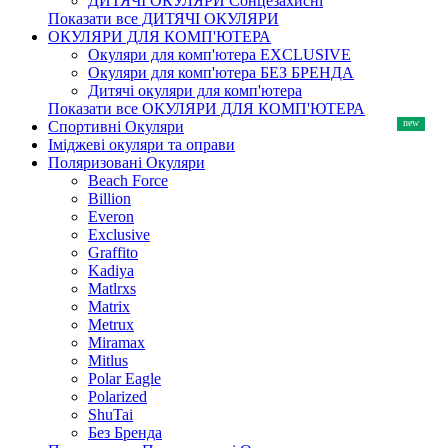
ДИТЯЧІ ОКУЛЯРИ Сонцезахисні
Показати все ДИТЯЧІ ОКУЛЯРИ
ОКУЛЯРИ ДЛЯ КОМП'ЮТЕРА
Окуляри для комп'ютера EXCLUSIVE
Окуляри для комп'ютера БЕЗ БРЕНДА
Дитячі окуляри для комп'ютера
Показати все ОКУЛЯРИ ДЛЯ КОМП'ЮТЕРА
Спортивні Окуляри
Іміджеві окуляри та оправи
Поляризовані Окуляри
Beach Force
Billion
Everon
Exclusive
Graffito
Kadiya
Matlrxs
Matrix
Metrux
Miramax
Mitlus
Polar Eagle
Polarized
ShuTai
Без Бренда