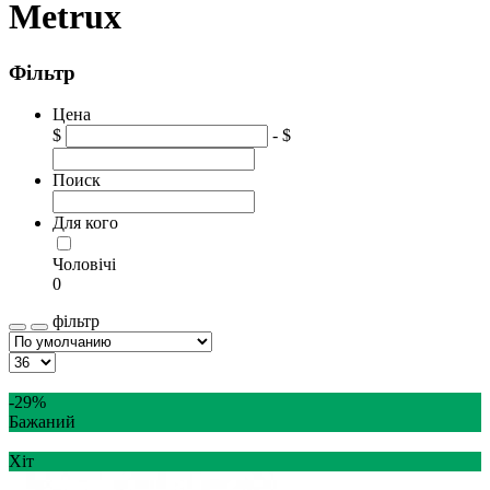
Metrux
Фільтр
Цена
$
- $
Поиск
Для кого
Чоловічі
0
фільтр
-29%
Бажаний
Хіт