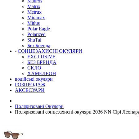
Matlrxs
Matrix
Metrux
Miramax
Mitlus
Polar Eagle
Polarized
ShuTai
Без Бренда
-
СОНЦЕЗАХИСНІ ОКУЛЯРИ
EXCLUSIVE
БЕЗ БРЕНДА
СКЛО
ХАМЕЛЕОН
водійські окуляри
РОЗПРОДАЖ
АКСЕСУАРИ
Поляризовані Окуляри
Поляризовані сонцезахисні окуляри 2036 NN Сірі Леопар