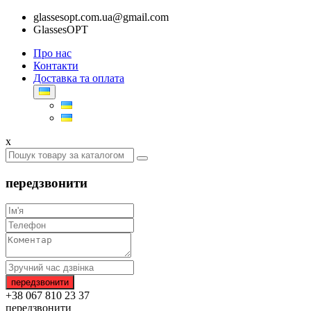
glassesopt.com.ua@gmail.com
GlassesOPT
Про нас
Контакти
Доставка та оплата
x
передзвонити
+38 067 810 23 37
передзвонити