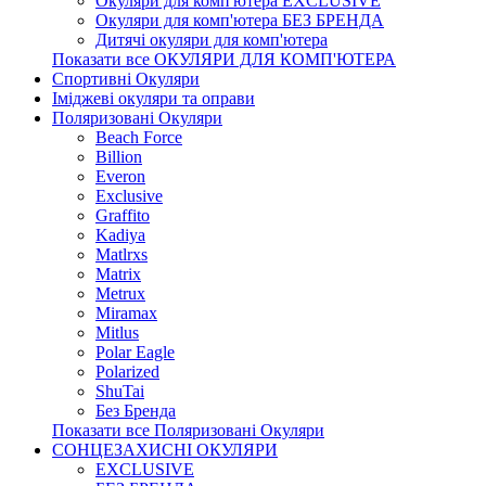
Окуляри для комп'ютера EXCLUSIVE
Окуляри для комп'ютера БЕЗ БРЕНДА
Дитячі окуляри для комп'ютера
Показати все ОКУЛЯРИ ДЛЯ КОМП'ЮТЕРА
Спортивні Окуляри
Іміджеві окуляри та оправи
Поляризовані Окуляри
Beach Force
Billion
Everon
Exclusive
Graffito
Kadiya
Matlrxs
Matrix
Metrux
Miramax
Mitlus
Polar Eagle
Polarized
ShuTai
Без Бренда
Показати все Поляризовані Окуляри
СОНЦЕЗАХИСНІ ОКУЛЯРИ
EXCLUSIVE