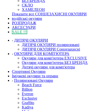
БЕЗ БРЕНДА
СКЛО
ХАМЕЛЕОН
Показати все СОНЦЕЗАХИСНІ ОКУЛЯРИ
водійські окуляри
РОЗПРОДАЖ
АКСЕСУАРИ
SALE !!!
-
ДИТЯЧІ ОКУЛЯРИ
ДИТЯЧІ ОКУЛЯРИ поляризовані
ДИТЯЧІ ОКУЛЯРИ Сонцезахисні
-
ОКУЛЯРИ ДЛЯ КОМП'ЮТЕРА
Окуляри для комп'ютера EXCLUSIVE
Окуляри для комп'ютера БЕЗ БРЕНДА
Дитячі окуляри для комп'ютера
Спортивні Окуляри
Іміджеві окуляри та оправи
-
Поляризовані Окуляри
Beach Force
Billion
Everon
Exclusive
Graffito
Kadiya