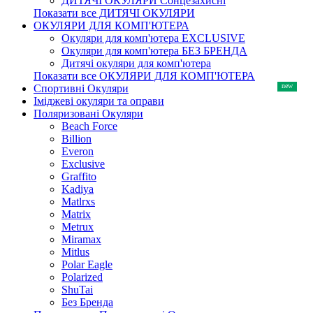
ДИТЯЧІ ОКУЛЯРИ Сонцезахисні
Показати все ДИТЯЧІ ОКУЛЯРИ
ОКУЛЯРИ ДЛЯ КОМП'ЮТЕРА
Окуляри для комп'ютера EXCLUSIVE
Окуляри для комп'ютера БЕЗ БРЕНДА
Дитячі окуляри для комп'ютера
Показати все ОКУЛЯРИ ДЛЯ КОМП'ЮТЕРА
Спортивні Окуляри
Іміджеві окуляри та оправи
Поляризовані Окуляри
Beach Force
Billion
Everon
Exclusive
Graffito
Kadiya
Matlrxs
Matrix
Metrux
Miramax
Mitlus
Polar Eagle
Polarized
ShuTai
Без Бренда