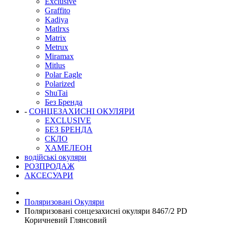
Exclusive
Graffito
Kadiya
Matlrxs
Matrix
Metrux
Miramax
Mitlus
Polar Eagle
Polarized
ShuTai
Без Бренда
-
СОНЦЕЗАХИСНІ ОКУЛЯРИ
EXCLUSIVE
БЕЗ БРЕНДА
СКЛО
ХАМЕЛЕОН
водійські окуляри
РОЗПРОДАЖ
АКСЕСУАРИ
Поляризовані Окуляри
Поляризовані сонцезахисні окуляри 8467/2 PD
Коричневий Глянсовий