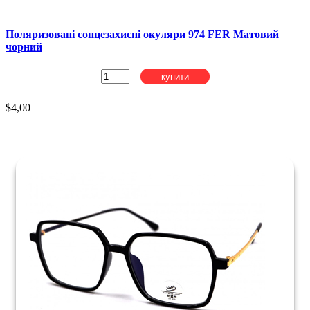
Поляризовані сонцезахисні окуляри 974 FER Матовий
чорний
купити
$4,00