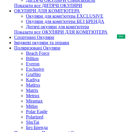
ДИТЯЧІ ОКУЛЯРИ Сонцезахисні
Показати все ДИТЯЧІ ОКУЛЯРИ
ОКУЛЯРИ ДЛЯ КОМП'ЮТЕРА
Окуляри для комп'ютера EXCLUSIVE
Окуляри для комп'ютера БЕЗ БРЕНДА
Дитячі окуляри для комп'ютера
Показати все ОКУЛЯРИ ДЛЯ КОМП'ЮТЕРА
Спортивні Окуляри
Іміджеві окуляри та оправи
Поляризовані Окуляри
Beach Force
Billion
Everon
Exclusive
Graffito
Kadiya
Matlrxs
Matrix
Metrux
Miramax
Mitlus
Polar Eagle
Polarized
ShuTai
Без Бренда