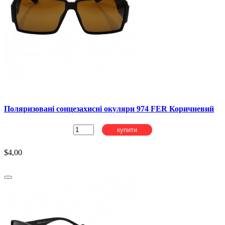
Поляризовані сонцезахисні окуляри 974 FER Коричневий
купити
$4,00