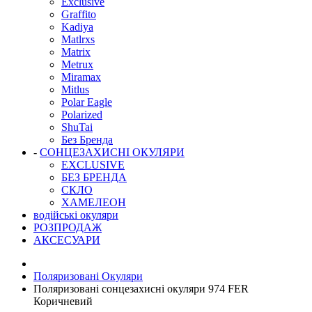
Exclusive
Graffito
Kadiya
Matlrxs
Matrix
Metrux
Miramax
Mitlus
Polar Eagle
Polarized
ShuTai
Без Бренда
-
СОНЦЕЗАХИСНІ ОКУЛЯРИ
EXCLUSIVE
БЕЗ БРЕНДА
СКЛО
ХАМЕЛЕОН
водійські окуляри
РОЗПРОДАЖ
АКСЕСУАРИ
Поляризовані Окуляри
Поляризовані сонцезахисні окуляри 974 FER
Коричневий