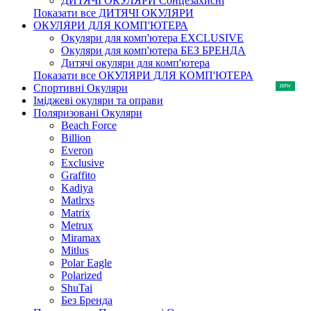
ДИТЯЧІ ОКУЛЯРИ Сонцезахисні
Показати все ДИТЯЧІ ОКУЛЯРИ
ОКУЛЯРИ ДЛЯ КОМП'ЮТЕРА
Окуляри для комп'ютера EXCLUSIVE
Окуляри для комп'ютера БЕЗ БРЕНДА
Дитячі окуляри для комп'ютера
Показати все ОКУЛЯРИ ДЛЯ КОМП'ЮТЕРА
Спортивні Окуляри
Іміджеві окуляри та оправи
Поляризовані Окуляри
Beach Force
Billion
Everon
Exclusive
Graffito
Kadiya
Matlrxs
Matrix
Metrux
Miramax
Mitlus
Polar Eagle
Polarized
ShuTai
Без Бренда