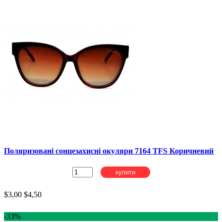
Поляризовані сонцезахисні окуляри 7164 TFS Коричневий
купити
$3,00
$4,50
-33%