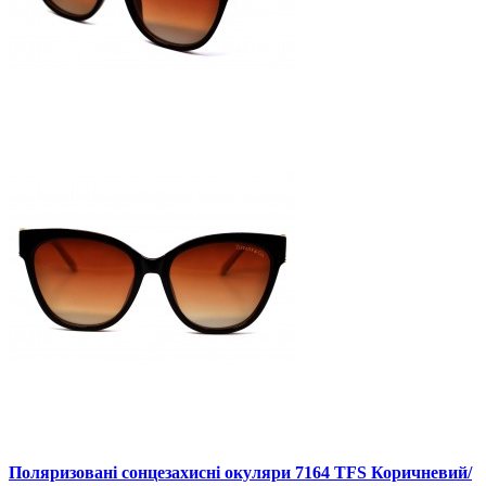
Поляризовані сонцезахисні окуляри 7164 TFS Коричневий/