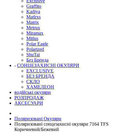
Exclusive
Graffito
Kadiya
Matlrxs
Matrix
Metrux
Miramax
Mitlus
Polar Eagle
Polarized
ShuTai
Без Бренда
-
СОНЦЕЗАХИСНІ ОКУЛЯРИ
EXCLUSIVE
БЕЗ БРЕНДА
СКЛО
ХАМЕЛЕОН
водійські окуляри
РОЗПРОДАЖ
АКСЕСУАРИ
Поляризовані Окуляри
Поляризовані сонцезахисні окуляри 7164 TFS
Коричневий/Бежевий