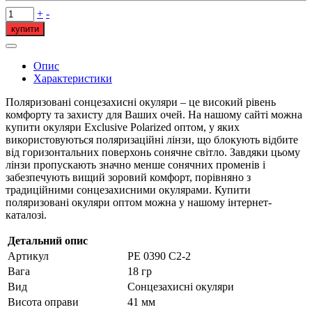
+
-
купити
Опис
Характеристики
Поляризовані сонцезахисні окуляри – це високий рівень
комфорту та захисту для Ваших очей. На нашому сайті можна
купити окуляри Exclusive Polarized оптом, у яких
використовуються поляризаційні лінзи, що блокують відбите
від горизонтальних поверхонь сонячне світло. Завдяки цьому
лінзи пропускають значно менше сонячних променів і
забезпечують вищий зоровий комфорт, порівняно з
традиційними сонцезахисними окулярами. Купити
поляризовані окуляри оптом можна у нашому інтернет-
каталозі.
Детальний опис
Артикул
PE 0390 C2-2
Вага
18 гр
Вид
Сонцезахисні окуляри
Висота оправи
41 мм