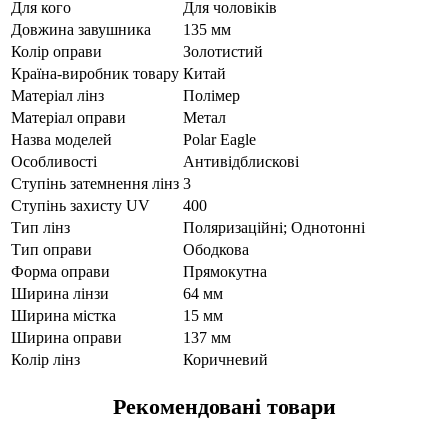
Для кого
Для чоловіків
Довжина завушника
135 мм
Колір оправи
Золотистий
Країна-виробник товару
Китай
Матеріал лінз
Полімер
Матеріал оправи
Метал
Назва моделей
Polar Eagle
Особливості
Антивідблискові
Ступінь затемнення лінз
3
Ступінь захисту UV
400
Тип лінз
Поляризаційні; Однотонні
Тип оправи
Ободкова
Форма оправи
Прямокутна
Ширина лінзи
64 мм
Ширина містка
15 мм
Ширина оправи
137 мм
Колір лінз
Коричневий
Рекомендовані товари