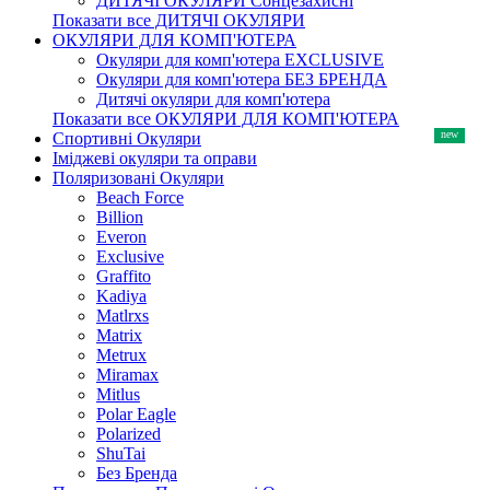
ДИТЯЧІ ОКУЛЯРИ Сонцезахисні
Показати все ДИТЯЧІ ОКУЛЯРИ
ОКУЛЯРИ ДЛЯ КОМП'ЮТЕРА
Окуляри для комп'ютера EXCLUSIVE
Окуляри для комп'ютера БЕЗ БРЕНДА
Дитячі окуляри для комп'ютера
Показати все ОКУЛЯРИ ДЛЯ КОМП'ЮТЕРА
Спортивні Окуляри
Іміджеві окуляри та оправи
Поляризовані Окуляри
Beach Force
Billion
Everon
Exclusive
Graffito
Kadiya
Matlrxs
Matrix
Metrux
Miramax
Mitlus
Polar Eagle
Polarized
ShuTai
Без Бренда