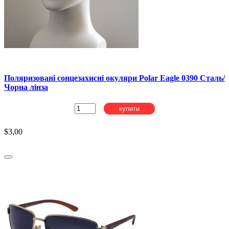
Поляризовані сонцезахисні окуляри Polar Eagle 0390 Сталь/
Чорна лінза
купити
$3,00