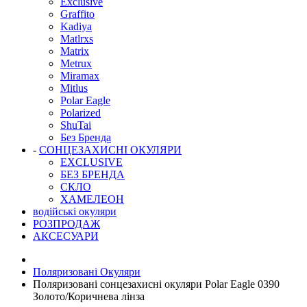
Exclusive
Graffito
Kadiya
Matlrxs
Matrix
Metrux
Miramax
Mitlus
Polar Eagle
Polarized
ShuTai
Без Бренда
-
СОНЦЕЗАХИСНІ ОКУЛЯРИ
EXCLUSIVE
БЕЗ БРЕНДА
СКЛО
ХАМЕЛЕОН
водійські окуляри
РОЗПРОДАЖ
АКСЕСУАРИ
Поляризовані Окуляри
Поляризовані сонцезахисні окуляри Polar Eagle 0390
Золото/Коричнева лінза