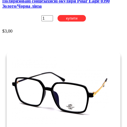
Поляризовані сонцезахисні окуляри Polar Eagle 0390
Золото/Чорна лінза
купити
$3,00